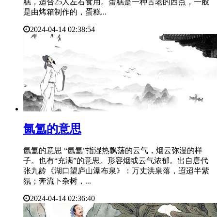
糕，适合25人左右食用。蛋糕是一种古老的西点，一般
是由烤箱制作的，蛋糕...
2024-04-14 02:38:54
​氤氲的意思
氤氲的意思 “氤氲”指湿热飘荡的云气，烟云弥漫的样
子。也有“充满”的意思。形容烟或云气浓郁。出自唐代
张九龄《湖口望庐山瀑布泉》：万丈洪泉落，迢迢半紫
氛；奔流下杂树，...
2024-04-14 02:36:40