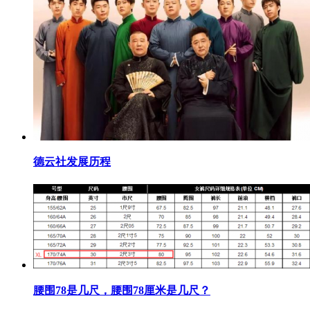
​德云社发展历程
​腰围78是几尺，腰围78厘米是几尺？