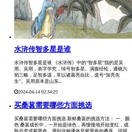
​水浒传智多星是谁
水浒传智多星是谁 《水浒传》中的“智多星”指的是吴
用。吴用，表字学究，绰号智多星。满腹经纶，通晓六
韬三略，足智多谋，常以诸葛亮自比，道号“加亮先
生”。吴用原本是山东...
2024-04-14 02:34:25
​买桑葚需要哪些方面挑选
买桑葚需要哪些方面挑选 新鲜桑葚的挑选方法： 一、颜
色 桑葚成长中，一开始是绿色，再慢慢地开始变红，成
熟后变成紫黑色，遇到这种通体是紫黑色的桑葚，说明