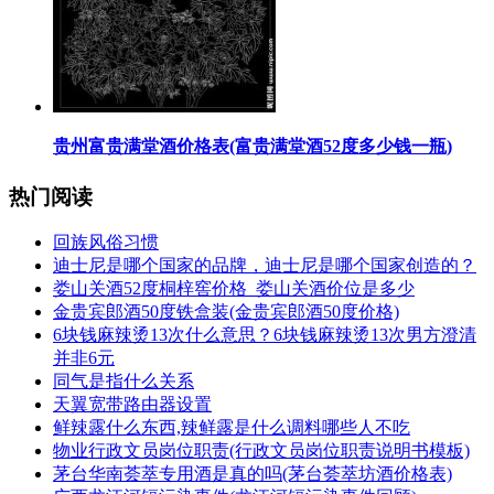
​贵州富贵满堂酒价格表(富贵满堂酒52度多少钱一瓶)
热门阅读
​回族风俗习惯
​迪士尼是哪个国家的品牌，迪士尼是哪个国家创造的？
​娄山关酒52度桐梓窖价格_娄山关酒价位是多少
​金贵宾郎酒50度铁盒装(金贵宾郎酒50度价格)
​6块钱麻辣烫13次什么意思？6块钱麻辣烫13次男方澄清
并非6元
​同气是指什么关系
​天翼宽带路由器设置
​鲜辣露什么东西,辣鲜露是什么调料哪些人不吃
​物业行政文员岗位职责(行政文员岗位职责说明书模板)
​茅台华南荟萃专用酒是真的吗(茅台荟萃坊酒价格表)