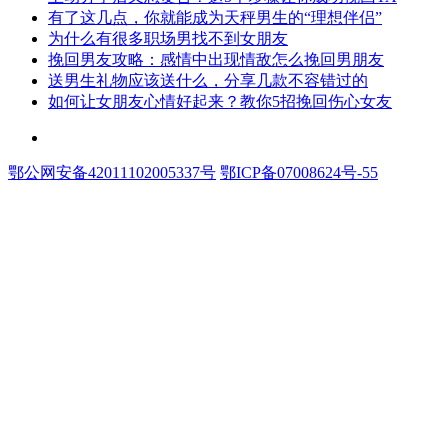
​有了这几点，你就能成为天秤男生的“理想伴侣”
​为什么有很多职场男找不到女朋友
​挽回男友攻略：感情中出现情敌怎么挽回男朋友
​送男生礼物应该送什么，分享几款不容错过的
​如何让女朋友心情好起来？教你5招挽回伤心女友
鄂公网安备42011102005337号
鄂ICP备07008624号-55