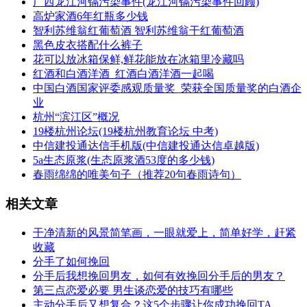
​广西龙江河镉污染事件(龙江河镉污染事件回顾)
​高炉家酒6年红瓶多少钱
​智利苏维翁红葡萄酒 智利苏维翁干红葡萄酒
​黑色皮衣搭配什么裤子
​花可以放冰箱保鲜,鲜花能放在冰箱里冷藏吗
​红酒和白酒洋酒_红酒白酒洋酒一起喝
​中国白酒国家评委感观质量奖_荣获全国质量奖的白酒企
业
​杭州“滨江区”概况
​19楼杭州论坛(19楼杭州教育论坛 中考)
​中信建投通达信手机版(中信建投通达信卓越版)
​5a生态原浆(生态原浆酒53度的多少钱)
​春雨绵绵的唯美句子（推荐20句春雨诗句）
相关文章
​干净清新的风景简笔画，一眼就爱上，简单好学，赶紧
收藏
​分手了如何挽回
​分手后我想挽回男友，如何有效挽回分手后的男友？
​第三点恋爱必要 男生谈恋爱的技巧有哪些
​主动分手后又想复合？这5个步骤让你成功挽回TA