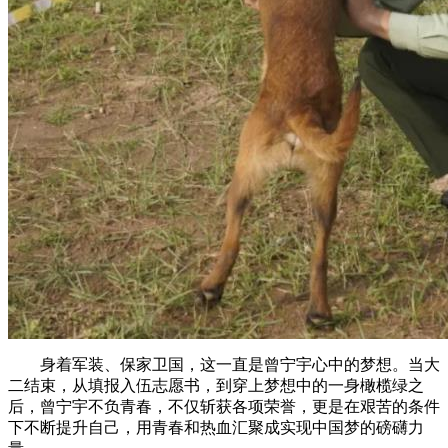
身着军装、保家卫国，这一直是曾宁宇心中的梦想。当大
二结束，从填报入伍志愿书，到穿上梦想中的一身橄榄绿之
后，曾宁宇不负青春，不仅斩获各项荣誉，更是在艰苦的条件
下不断提升自己，用青春和热血汇聚成实现中国梦的磅礴力