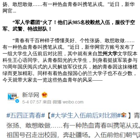
扬、敢想敢做……有一种热血青春叫携笔从戎。”近日，新华
网官...
“军人学霸团”火了！他们从985名校毅然入伍，服役于空
军、武警、特战部队！
“青春有千百种样子懵懂美好、个性张扬、敢想敢做……
有一种热血青春叫携笔从戎。”近日，新华网官方账号发布了
一组大学生入伍前后对比照，其中就有来自
兰州大学
文学院本
科生王心语同学。从青春阳光的大学生，到身着挺拔军装参与
70周年国庆阅兵式的人民解放军仪仗兵，她的青春因这抹橄榄
绿而更加精彩。同样有着热血报国心的兰大学子也不在少数，
今天就带大家去一览这些热血青年的风采——