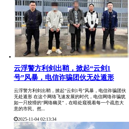
​云浮警方利剑出鞘，掀起“云剑1
号”风暴，电信诈骗团伙无处遁形
云浮警方利剑出鞘，掀起“云剑1号”风暴，电信诈骗团伙
无处遁形 在这个网络飞速发展的时代，电信网络诈骗犹
如一只狡猾的“网络幽灵”，在暗处窥视着每一个疏忽大
意的市民。然...
2025-11-04 02:13:34