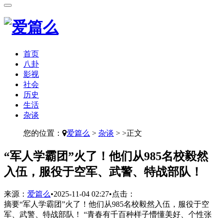
首页
八卦
影视
社会
历史
生活
杂谈
您的位置：
爱篇么
>
杂谈
> >正文
​“军人学霸团”火了！他们从985名校毅然
入伍，服役于空军、武警、特战部队！
来源：
爱篇么
•
2025-11-04 02:27
•
点击：
摘要
“军人学霸团”火了！他们从985名校毅然入伍，服役于空
军、武警、特战部队！ “青春有千百种样子懵懂美好、个性张