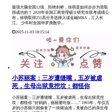
最强大脑全国12强、拒绝剑桥，徐萌是如何步步为营取
得成功的？ 2020年全国工商管理硕士研究生联考成绩公
布，徐萌取得251高分并选择入读金融MBA，汇入长
江。 少年时全国华罗庚数学...
2025-11-03 18:15:14
​小苏丽案：三岁遭缝嘴，五岁被虐
死，生母出狱竟挖坟：都怪你
小苏丽案：三岁遭缝嘴，五岁被虐死，生母出狱竟挖
坟：都怪你 “好妈妈，丽丽要吃饭……” 1993年，年仅五
岁的小苏丽只因偷拿了一块猪油渣，竟被自己的亲生母