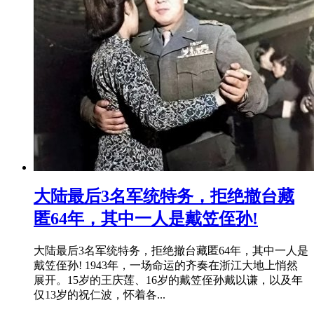
​大陆最后3名军统特务，拒绝撤台藏
匿64年，其中一人是戴笠侄孙!
大陆最后3名军统特务，拒绝撤台藏匿64年，其中一人是
戴笠侄孙! 1943年，一场命运的齐奏在浙江大地上悄然
展开。15岁的王庆莲、16岁的戴笠侄孙戴以谦，以及年
仅13岁的祝仁波，怀着各...