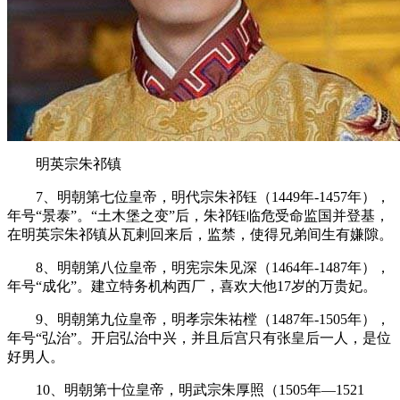
明英宗朱祁镇
7、明朝第七位皇帝，明代宗朱祁钰（1449年-1457年），
年号“景泰”。“土木堡之变”后，朱祁钰临危受命监国并登基，
在明英宗朱祁镇从瓦剌回来后，监禁，使得兄弟间生有嫌隙。
8、明朝第八位皇帝，明宪宗朱见深（1464年-1487年），
年号“成化”。建立特务机构西厂，喜欢大他17岁的万贵妃。
9、明朝第九位皇帝，明孝宗朱祐樘（1487年-1505年），
年号“弘治”。开启弘治中兴，并且后宫只有张皇后一人，是位
好男人。
10、明朝第十位皇帝，明武宗朱厚照（1505年—1521