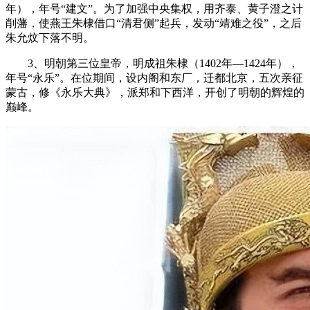
年），年号“建文”。为了加强中央集权，用齐泰、黄子澄之计
削藩，使燕王朱棣借口“清君侧”起兵，发动“靖难之役”，之后
朱允炆下落不明。
3、明朝第三位皇帝，明成祖朱棣（1402年—1424年），
年号“永乐”。在位期间，设内阁和东厂，迁都北京，五次亲征
蒙古，修《永乐大典》，派郑和下西洋，开创了明朝的辉煌的
巅峰。