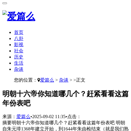
首页
八卦
影视
社会
历史
生活
杂谈
您的位置：
爱篇么
>
杂谈
> >正文
​明朝十六帝你知道哪几个？赶紧看看这篇
年份表吧
来源：
爱篇么
•
2025-09-02 11:35
•
点击：
摘要
明朝十六帝你知道哪几个？赶紧看看这篇年份表吧 明朝
自朱元璋1368年建立开始，到1644年朱由检结束（就是我们熟