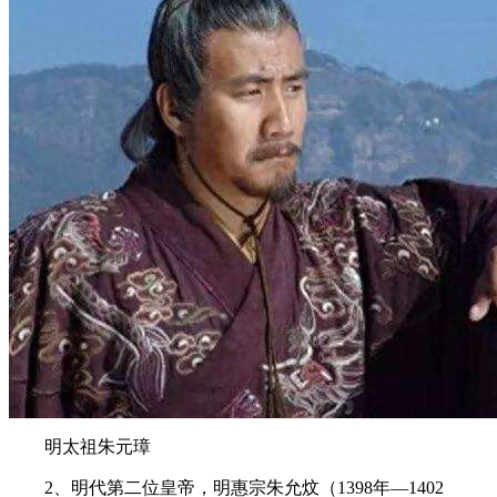
明太祖朱元璋
2、明代第二位皇帝，明惠宗朱允炆（1398年—1402