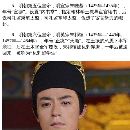
5、明朝第五位皇帝，明宣宗朱瞻基（1425年-1435年），
年号“宣德”。设置“内书堂”，指定翰林学士教导宦官读书，后
设司礼监秉笔太监，司礼监掌印太监，促进了宦官势力的崛
起。
6、明朝第六位皇帝，明英宗朱祁镇（1435年—1449年、
1457年—1464年），年号“正统”/“天顺”。在王振的怂恿下率军
亲征，后在土木堡全军覆没，朱祁镇被瓦剌俘虏，一年后被送
回来，被称为“瓦剌留学生”。