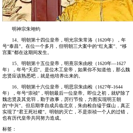
明神宗朱翊钧
14、明朝第十四位皇帝，明光宗朱常洛（1620年），年
号“泰昌”。在位一个多月，但明朝三大案中的“红丸案”、“移
宫案”都在这期间发生。
15、明朝第十五位皇帝，明熹宗朱由校（1620年—1627
年），年号“天启”。是位木工皇帝，如果你不知道他，那么魏
忠贤应该熟悉吧，就是他培养出来的。
16、明朝第十六位皇帝，明思宗朱由检（1627年-1644
年），年号“崇祯”，明朝最后一位皇帝。即位之初，就铲除了
魏忠贤及其党羽，勤于政事，厉行节俭，力图实现明王朝
的“中兴”。但后期李自成兵临北京，朱由检自缢于煤山，真正
实现了“君王死社稷”。明朝的灭亡，不是崇祯一个人的过错，
也有历代皇帝共同努力造成。
标签：