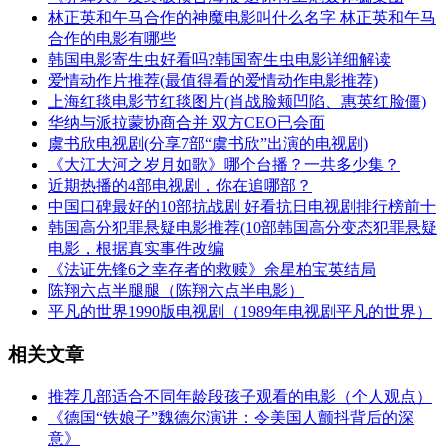
​林正英和午马合作的神魔电影叫什么名字 林正英和午马
合作的电影有哪些
​韩国电影寄生虫好看吗?韩国寄生虫电影详细解读
​爱情动作片推荐(最值得看的爱情动作电影推荐)
​上海红毯电影节红毯图片(肖战脸颊凹陷、惠英红脸僵)
​华纳与派拉蒙协商合并 双方CEO已会面
​虞书欣电视剧(分享7部“虞书欣”出演的电视剧)
​《大江大河之岁月如歌》哪个台播？一共多少集？
​近期热播的4部电视剧，你在追哪部？
​中国口碑最好的10部抗战剧 好看抗日电视剧排行榜前十
​韩国高分犯罪悬疑电影推荐(10部韩国高分变态犯罪悬疑
电影，根据真实事件改编
​《法证先锋6之幸存者的救赎》余星柏宝英结局
​陈翔六点半腿腿（陈翔六点半电影）
​平凡的世界1990版电视剧（1989年电视剧平凡的世界）
相关文章
​推荐几部适合不同年龄段孩子观看的电影（个人观点）
​《德国“铁娘子”魏德尔演讲：令美国人颤抖背后的深
意》