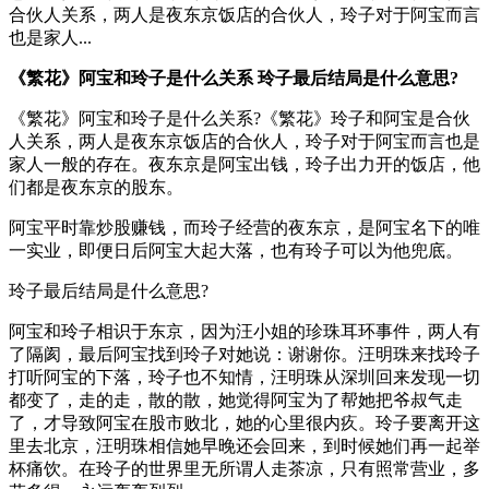
合伙人关系，两人是夜东京饭店的合伙人，玲子对于阿宝而言
也是家人...
《繁花》阿宝和玲子是什么关系 玲子最后结局是什么意思?
《繁花》阿宝和玲子是什么关系?《繁花》玲子和阿宝是合伙
人关系，两人是夜东京饭店的合伙人，玲子对于阿宝而言也是
家人一般的存在。夜东京是阿宝出钱，玲子出力开的饭店，他
们都是夜东京的股东。
阿宝平时靠炒股赚钱，而玲子经营的夜东京，是阿宝名下的唯
一实业，即便日后阿宝大起大落，也有玲子可以为他兜底。
玲子最后结局是什么意思?
阿宝和玲子相识于东京，因为汪小姐的珍珠耳环事件，两人有
了隔阂，最后阿宝找到玲子对她说：谢谢你。汪明珠来找玲子
打听阿宝的下落，玲子也不知情，汪明珠从深圳回来发现一切
都变了，走的走，散的散，她觉得阿宝为了帮她把爷叔气走
了，才导致阿宝在股市败北，她的心里很内疚。玲子要离开这
里去北京，汪明珠相信她早晚还会回来，到时候她们再一起举
杯痛饮。在玲子的世界里无所谓人走茶凉，只有照常营业，多