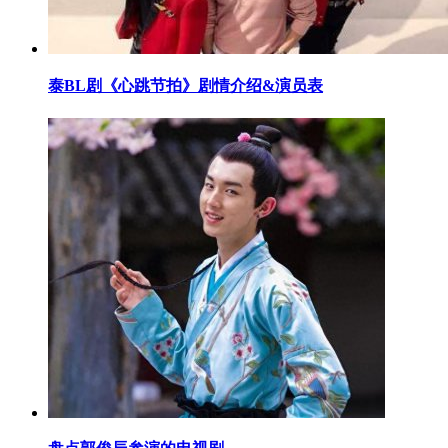
​泰BL剧《心跳节拍》剧情介绍&演员表