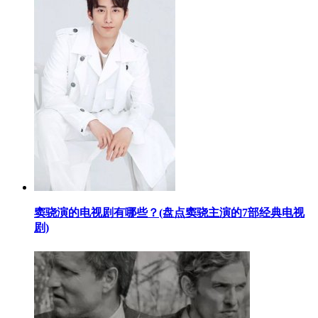
​窦骁演的电视剧有哪些？(盘点窦骁主演的7部经典电视
剧)