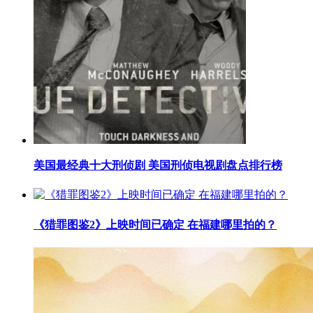
​美国最经典十大刑侦剧 美国刑侦电视剧盘点排行榜
​《猎罪图鉴2》上映时间已确定 在福建哪里拍的？