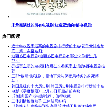
​宋承宪演过的所有电视剧(红遍亚洲的8部电视剧)
热门阅读
​近十年收视率最高的电视剧排行榜前十名(花千骨排名垫
底，第一实至名归)
​迪丽热巴电视剧(迪丽热巴电视剧有哪些？你看过几
部？)
​乔振宇主演的电视剧有哪些？乔振宇主演的6部电视剧推
荐
​三部“黎明”影视剧，看地下党与保密局特务的殊死搏
斗！
​韩国最经典十大历史剧 韩国历史剧电视剧排行榜前十名
​电影《零度极限》12月28日开启超前点映
​5部经典国产老电影推荐，值得收藏
​三体剧情梗概知乎 三体结局好吗
​《养蜂人》发终极预告海报 退休特工炮轰诈骗集团