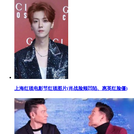
​上海红毯电影节红毯图片(肖战脸颊凹陷、惠英红脸僵)