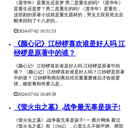
《度华年》是重生还是梦 男二是重生的吗? 《度华年》
是重生还是梦？男二是重生的吗? 《度华年》是重生，
这部剧的原著小说就是重生题材的，男女主双双死去后
醒来回到了十八岁的...
2024-07-02 16:51:53
​《颜心记》江桫椤喜欢谁是好人吗 江
桫椤是原著中的谁？
《颜心记》江桫椤喜欢谁是好人吗 江桫椤是原著中的
谁？ 《颜心记》江桫椤喜欢谁是好人吗？江桫椤是原著
中的谁？ 江桫椤和商别离在经历重重磨难后才收获爱
情，柳若骞和佟赛儿是...
2024-07-02 16:49:38
​《萤火虫之墓》,战争最无辜是孩子!
《萤火虫之墓》,战争最无辜是孩子! 一 图片网络 看过
《萤火虫之墓》和《1942》，心里久久不能平静。两部