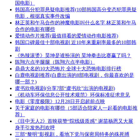
国电影）
​韩国高分犯罪悬疑电影推荐(10部韩国高分变态犯罪悬疑
电影，根据真实事件改编
​林正英和午马合作的神魔电影叫什么名字 林正英和午马
合作的电影有哪些
​爱情动作片推荐(最值得看的爱情动作电影推荐)
​韩国口碑最佳十部电视剧 近10年来重刷率最多的10部韩
剧
​《热辣滚烫》昊坤是谁扮演的 昊坤拳击比赛赢了吗？
​陈翔六点半腿腿（陈翔六点半电影）
​鼎鼎大名的10大恐怖片 全球十大恐怖电影排行榜
​白鹿电视剧推荐(白鹿出演的8部电视剧，你最喜欢的是
哪一部？)
​虞书欣电视剧(分享7部“虞书欣”出演的电视剧)
​《机动车环保信息公开技术规范》环保标准征求意见
​电影《零度极限》12月28日开启超前点映
​关于家庭的电影有哪些（5部适合陪家人一起看的电影推
荐）
​《目中无人2》首映获赞“院线级质感” 谢苗杨恩又大展
身手引发热烈欢呼
​三部“黎明”影视剧，看地下党与保密局特务的殊死搏