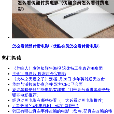
​怎么看优酷付费电影（优酷会员怎么看付费电影）
热门阅读
​《养蜂人》发终极预告海报 退休特工炮轰诈骗集团
​洪金宝电影片 搜索洪金宝电影
​《火神之天启之子》定档1月28日 少年英雄逆天改命
​华纳与派拉蒙协商合并 双方CEO已会面
​香港黑暗悬疑犯罪电影有哪些（11部高分香港黑暗悬疑
犯罪电影推荐）
​经典动画电影有哪些好看（十大必看动画电影推荐）
​近期热播的4部电视剧，你在追哪部？
​韩国有哪些真实事件改编的电影（盘点6部真实改编的韩