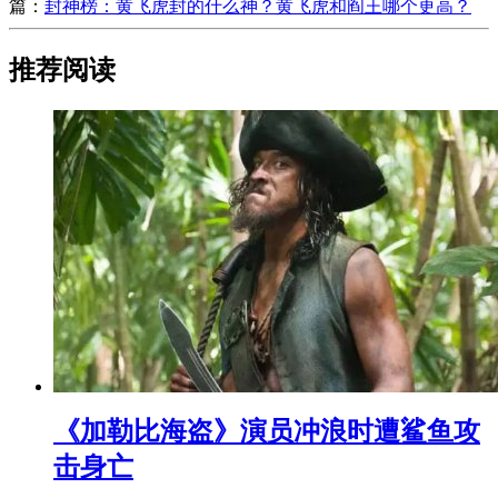
篇：
​封神榜：黄飞虎封的什么神？黄飞虎和阎王哪个更高？
推荐阅读
​《加勒比海盗》演员冲浪时遭鲨鱼攻
击身亡